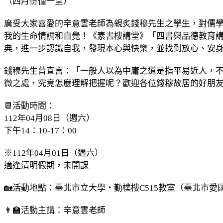
（四月份僅一堂）
廣受大家喜愛的辛意雲老師為親炙錢穆先生之學生，對儒
我的生命情調和自覺！《素書樓講堂》「四書與品德教育講
典，進一步認識自我，發現本心與快樂，並找到放心、安
錢穆先生曾直言：「一般人以為中庸之道是指平易近人，
微之處，究竟怎麼理解把握呢？歡迎各位錢穆故居的好朋
📆活動時間：
112年04月08日（週六）
下午14：10-17：00
※112年04月01日（週六）
適逢清明假期，未開課
🏡活動地點：臺北市立大學・勤樸樓C515教室（臺北市愛
👨‍🏫活動主講：辛意雲老師