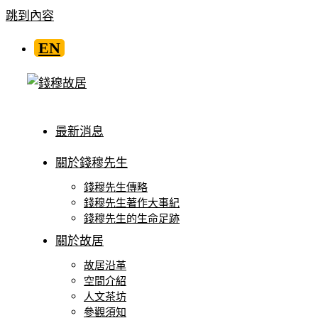
跳到內容
EN
最新消息
關於錢穆先生
錢穆先生傳略
錢穆先生著作大事紀
錢穆先生的生命足跡
關於故居
故居沿革
空間介紹
人文茶坊
參觀須知