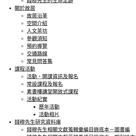
錢穆先生的生命足跡
關於故居
故居沿革
空間介紹
人文茶坊
參觀須知
預約導覽
交通路線
常⾒問答集
課程活動
活動、開課資訊及報名
常設課程及報名
素書樓講堂開放式課程
活動紀實
歷年活動
活動相片
錢穆先生研究資料庫
錢穆先生相關文獻蒐輯彙編目錄底本－圖書編