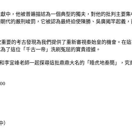
文獻中，他被普遍描述為一個典型的獨夫，對他的批判主要集
個朝代的嚴刑峻罰，它被認為最終迫使陳勝、吳廣揭竿起義，
一次重要的考古發現為我們提供了重新審視秦始皇的機會。在
成為了這位「千古一帝」洗刷冤屈的寶貴證據。
雙溪，和李宜峰老師一起探尋這批鼎鼎大名的「睡虎地秦簡」，
00
中）