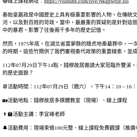
🔴線上課程網址：
https://youtube.com/live/NkgpwfqF3io
秦始皇嬴政是中國歷史上具有極重要影響的人物。在傳統
河，以及對百姓的苛政。當中，最嚴重的質疑則是針對這
中的暴君，影響了往後兩千多年的歷史記憶。
然而，1975年底，在湖北省雲夢縣的睡虎地秦墓葬中，
的時期。這些竹簡供了我們審視秦代政策的重要線索，並
112年07月29日下午14點，錢穆故居邀請大家蒞臨外
的歷史面貌？
📆活動時間：112年07月29日（週六），下午14：10 – 16：
🏡活動地點：錢穆故居多媒體教室（現場）、線上課程
👨‍🏫活動主講：李宜峰老師
🔔活動費用：現場束脩100元整、線上課程免費觀課（推廣