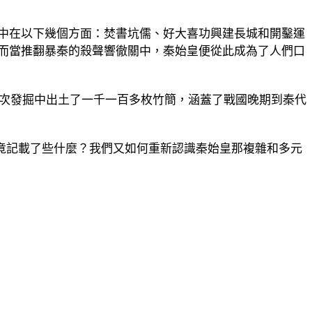
中在以下幾個方面：焚書坑儒、好大喜功興建長城和開鑿運
而當推翻暴秦的殺聲響徹關中，秦始皇便從此成為了人們口
這次發掘中出土了一千一百多枚竹簡，涵蓋了戰國晚期到秦代
究竟記載了些什麼？我們又如何重新認識秦始皇那複雜和多元