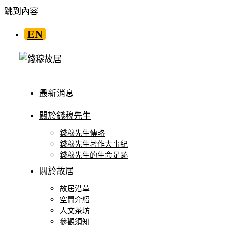
跳到內容
EN
最新消息
關於錢穆先生
錢穆先生傳略
錢穆先生著作大事紀
錢穆先生的生命足跡
關於故居
故居沿革
空間介紹
人文茶坊
參觀須知